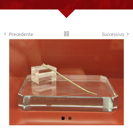
Precedente
Successivo
View
Larger
Image