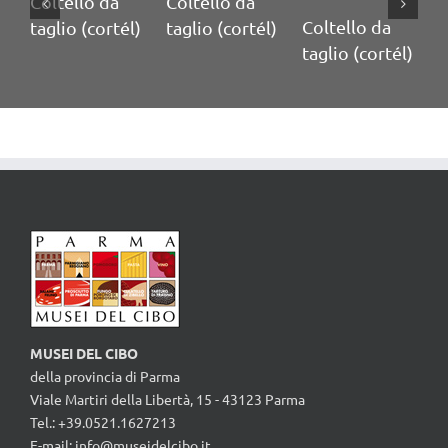
oltello da
Coltello da
Coltello da
Coltel
aglio (cortél)
taglio (cortél)
taglio (cortél)
taglio
MUSEI DEL CIBO
della provincia di Parma
Viale Martiri della Libertà, 15 - 43123 Parma
Tel.: +39.0521.1627213
E-mail:
info@museidelcibo.it