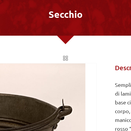
Secchio
Descr
Sempli
di lami
base c
corpo,
manico
rosso 