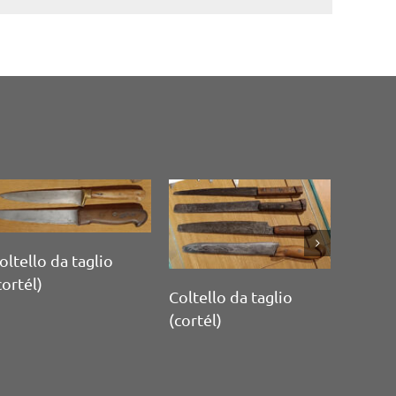
Coltello da scalco
Coltello da scalco
(cortél)
(cortél)