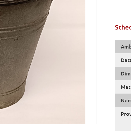
Sched
Amb
Dat
Dim
Mate
Num
Pro