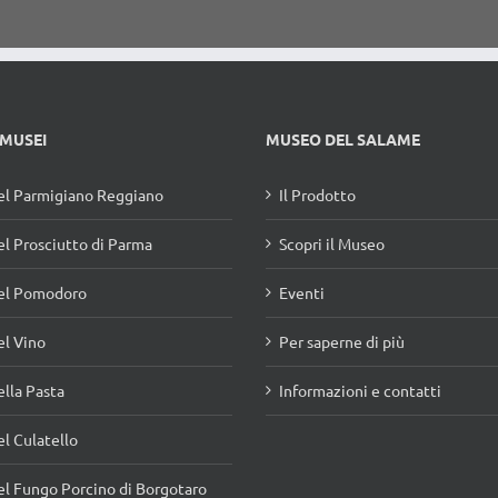
 MUSEI
MUSEO DEL SALAME
l Parmigiano Reggiano
Il Prodotto
l Prosciutto di Parma
Scopri il Museo
el Pomodoro
Eventi
l Vino
Per saperne di più
lla Pasta
Informazioni e contatti
l Culatello
l Fungo Porcino di Borgotaro
l Tartufo di Fragno