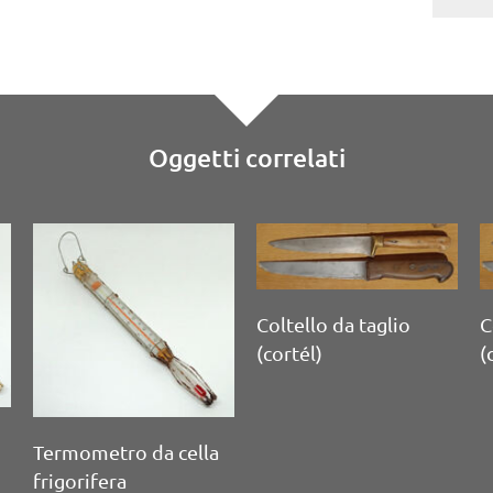
Oggetti correlati
Acciarino, affila
coltelli
Coltello da taglio
(cortél)