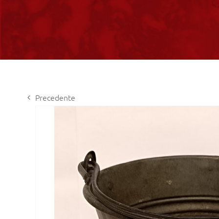
Precedente
View
Larger
Image