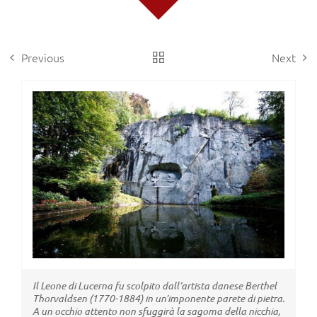
Previous
Next
View
Larger
Image